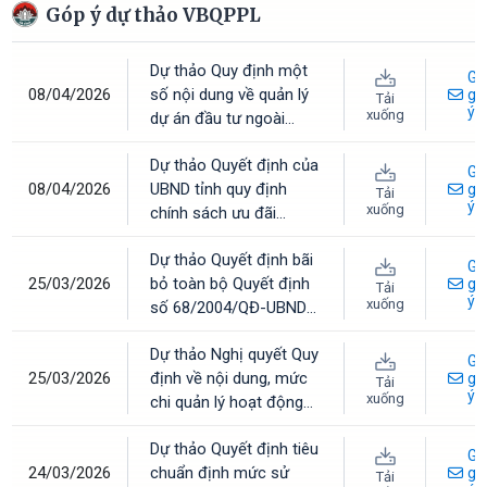
Góp ý dự thảo VBQPPL
Dự thảo Quy định một
Gử
08/04/2026
số nội dung về quản lý
gó
Tải
ý
xuống
dự án đầu tư ngoài
ngân sách trên địa bàn
Dự thảo Quyết định của
tỉnh Hà Tĩnh
Gử
08/04/2026
UBND tỉnh quy định
gó
Tải
ý
xuống
chính sách ưu đãi
(miễn, giảm) tiền thuê
Dự thảo Quyết định bãi
nhà cho các đối tượng
Gử
25/03/2026
bỏ toàn bộ Quyết định
ưu tiên trên địa bàn tỉnh
gó
Tải
ý
xuống
số 68/2004/QĐ-UBND
Hà Tĩnh
ngày 18/6/2004 của
Dự thảo Nghị quyết Quy
UBND tỉnh về cán bộ,
Gử
25/03/2026
định về nội dung, mức
công chức xã, phường,
gó
Tải
ý
xuống
chi quản lý hoạt động
thị trấn
và thực hiện nhiệm vụ
Dự thảo Quyết định tiêu
khoa học, công nghệ và
Gử
24/03/2026
chuẩn định mức sử
đổi mới sáng tạo sử
gó
Tải