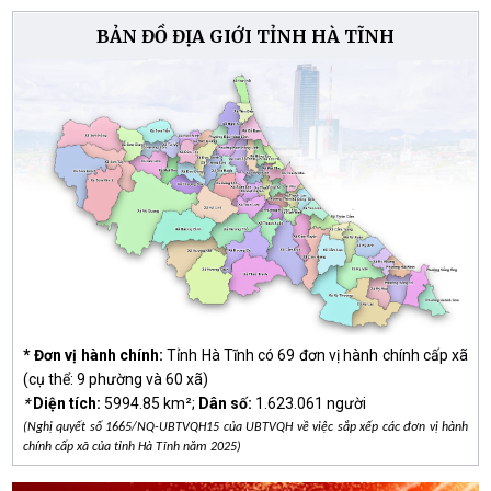
Hội Cựu chiến binh xã Lộc Hà phát huy truyền
BẢN ĐỒ ĐỊA GIỚI TỈNH HÀ TĨNH
thống “Bộ đội Cụ Hồ”, quyết tâm hoàn thành nhiệm
vụ năm 2026
14/07/2026
Hội Liên hiệp Phụ nữ xã Lộc Hà dâng hương tri ân
tại Khu di tích lịch sử Ngã ba Đồng Lộc
10/07/2026
Luật tiếp cận thông tin
08/07/2026
* Đơn vị hành chính:
Tỉnh Hà Tĩnh có 69 đơn vị hành chính cấp xã
(cụ thể: 9 phường và 60 xã)
*
Diện tích:
5994.85 km²;
Dân số:
1.623.061 người
(Nghị quyết số 1665/NQ-UBTVQH15 của UBTVQH về việc sắp xếp các đơn vị hành
chính cấp xã của tỉnh Hà Tĩnh năm 2025)