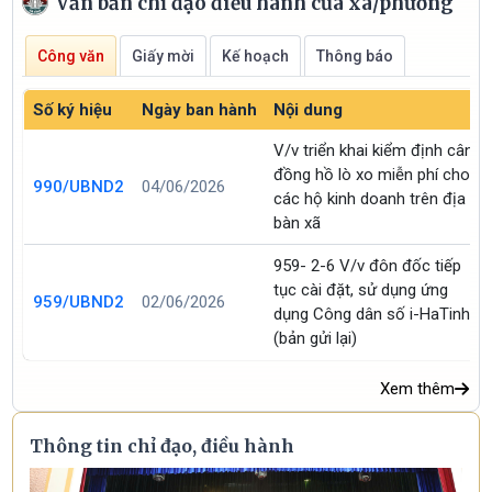
Văn bản chỉ đạo điều hành của xã/phường
Công văn
Giấy mời
Kế hoạch
Thông báo
Số ký hiệu
Ngày ban hành
Nội dung
V/v triển khai kiểm định cân
đồng hồ lò xo miễn phí cho
990/UBND2
04/06/2026
các hộ kinh doanh trên địa
bàn xã
959- 2-6 V/v đôn đốc tiếp
tục cài đặt, sử dụng ứng
959/UBND2
02/06/2026
dụng Công dân số i-HaTinh
(bản gửi lại)
Xem thêm
Thông tin chỉ đạo, điều hành