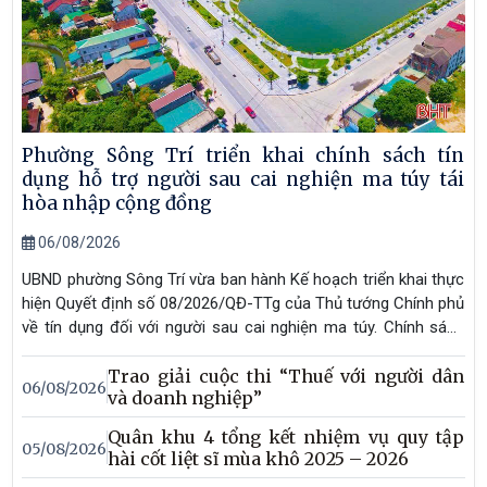
Phường Sông Trí triển khai chính sách tín
dụng hỗ trợ người sau cai nghiện ma túy tái
hòa nhập cộng đồng
06/08/2026
UBND phường Sông Trí vừa ban hành Kế hoạch triển khai thực
hiện Quyết định số 08/2026/QĐ-TTg của Thủ tướng Chính phủ
về tín dụng đối với người sau cai nghiện ma túy. Chính sách
nhằm tạo điều kiện để người sau cai nghiện tiếp cận nguồn
Trao giải cuộc thi “Thuế với người dân
vốn ưu đãi, học nghề, tạo việc làm, phát triển sản xuất, kinh
06/08/2026
và doanh nghiệp”
doanh, từng bước ổn định cuộc sống và tái hòa nhập cộng
đồng.
Quân khu 4 tổng kết nhiệm vụ quy tập
05/08/2026
hài cốt liệt sĩ mùa khô 2025 – 2026