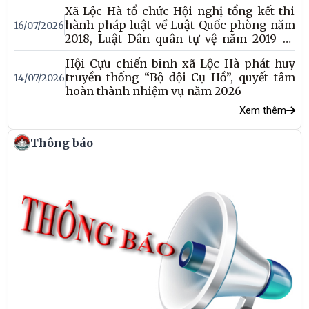
Xã Lộc Hà tổ chức Hội nghị tổng kết thi
hành pháp luật về Luật Quốc phòng năm
16/07/2026
2018, Luật Dân quân tự vệ năm 2019 và
Luật Giáo dục quốc phòng và an ninh
Hội Cựu chiến binh xã Lộc Hà phát huy
năm 2013
truyền thống “Bộ đội Cụ Hồ”, quyết tâm
14/07/2026
hoàn thành nhiệm vụ năm 2026
Xem thêm
Thông báo