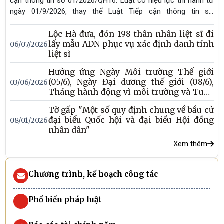
cận thông tin số 01/2026/QH16. Luật có hiệu lực thi hành từ
ngày 01/9/2026, thay thế Luật Tiếp cận thông tin số
104/2016/QH13.
Lộc Hà đưa, đón 198 thân nhân liệt sĩ đi
lấy mẫu ADN phục vụ xác định danh tính
06/07/2026
liệt sĩ
Hưởng ứng Ngày Môi trường Thế giới
(05/6), Ngày Đại dương thế giới (08/6),
03/06/2026
Tháng hành động vì môi trường và Tuần
lễ Biển và Hải đảo Việt Nam năm 2026
Tờ gấp "Một số quy định chung về bầu cử
đại biểu Quốc hội và đại biểu Hội đồng
08/01/2026
nhân dân"
Xem thêm
Chương trình, kế hoạch công tác
Phổ biến pháp luật