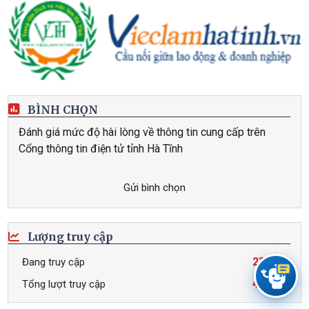
Sở Nội vụ
Sở Ngoại vụ
Sở Tài chính
Sở Tư pháp
BÌNH CHỌN
Đánh giá mức độ hài lòng về thông tin cung cấp trên
Sở Văn hóa, Thế thao và Du lịch
Cổng thông tin điện tử tỉnh Hà Tĩnh
Sở Xây dựng
Gửi bình chọn
Sở Y tế
Tòa án nhân dân tỉnh
Lượng truy cập
Viện kiểm sát nhân dân tỉnh
23
Đang truy cập
45.602
Tổng lượt truy cập
Công an tỉnh