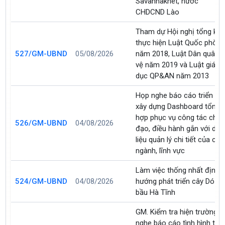
Savannakhet, nước
CHDCND Lào
Tham dự Hội nghị tổng kết
thực hiện Luật Quốc phòn
527/GM-UBND
05/08/2026
năm 2018, Luật Dân quân t
vệ năm 2019 và Luật giáo
dục QP&AN năm 2013
Họp nghe báo cáo triển kha
xây dựng Dashboard tổng
hợp phục vụ công tác chỉ
526/GM-UBND
04/08/2026
đạo, điều hành gắn với dữ
liệu quản lý chi tiết của các
ngành, lĩnh vực
Làm việc thống nhất định
524/GM-UBND
04/08/2026
hướng phát triển cây Dó
bầu Hà Tĩnh
GM. Kiểm tra hiện trường v
nghe báo cáo tình hình thự