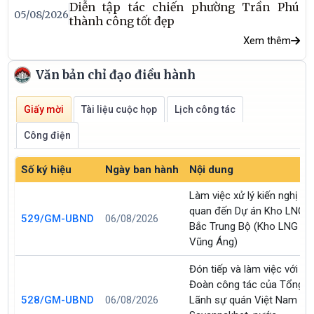
Diễn tập tác chiến phường Trần Phú
05/08/2026
thành công tốt đẹp
Xem thêm
Văn bản chỉ đạo điều hành
Giấy mời
Tài liệu cuộc họp
Lịch công tác
Công điện
Số ký hiệu
Ngày ban hành
Nội dung
Làm việc xử lý kiến nghị liê
quan đến Dự án Kho LNG
529/GM-UBND
06/08/2026
Bắc Trung Bộ (Kho LNG
Vũng Áng)
Đón tiếp và làm việc với
Đoàn công tác của Tổng
528/GM-UBND
06/08/2026
Lãnh sự quán Việt Nam tại