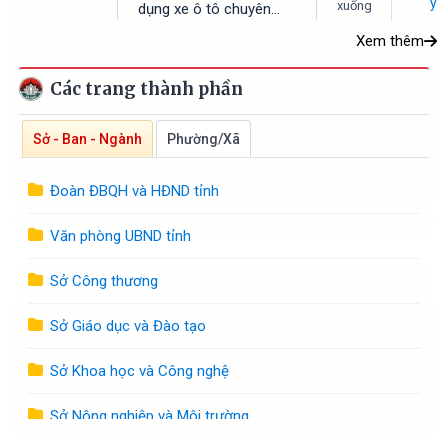
ý
xuống
dụng xe ô tô chuyên
dụng ngân sách nhà
dùng
nước thuộc phạm vi
Xem thêm
quản lý của tỉnh Hà Tĩnh
Các trang thành phần
Sở - Ban - Ngành
Phường/Xã
Đoàn ĐBQH và HĐND tỉnh
Văn phòng UBND tỉnh
Sở Công thương
Sở Giáo dục và Đào tạo
Sở Khoa học và Công nghệ
Sở Nông nghiệp và Môi trường