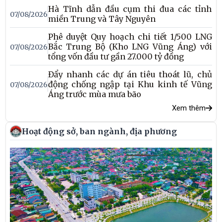
Hà Tĩnh dẫn đầu cụm thi đua các tỉnh
đồng doanh nghiệp và Nhân dân, góp phần thực hiện thắng lợi
07/08/2026
miền Trung và Tây Nguyên
các mục tiêu phát triển kinh tế - xã hội của tỉnh trong giai
đoạn mới.
Phê duyệt Quy hoạch chi tiết 1/500 LNG
Bắc Trung Bộ (Kho LNG Vũng Áng) với
07/08/2026
tổng vốn đầu tư gần 27.000 tỷ đồng
Đẩy nhanh các dự án tiêu thoát lũ, chủ
động chống ngập tại Khu kinh tế Vũng
07/08/2026
Áng trước mùa mưa bão
Xem thêm
Hoạt động sở, ban ngành, địa phương