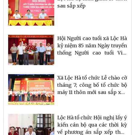
sau sắp xếp
Hội Người cao tuổi xã Lộc Hà
kỷ niệm 85 năm Ngày truyền
thống Người cao tuổi Việt
Nam và sơ kết công tác Hội 6
tháng đầu năm 2026
Xã Lộc Hà tổ chức Lễ chào cờ
tháng 7; công bố tổ chức bộ
máy 11 thôn mới sau sắp xếp
và tham dự Hội nghị toàn
quốc sơ kết mô hình chính
quyền 3 cấp
Lộc Hà tổ chức Hội nghị lấy ý
kiến cán bộ qua các thời kỳ
về phương án sắp xếp thôn