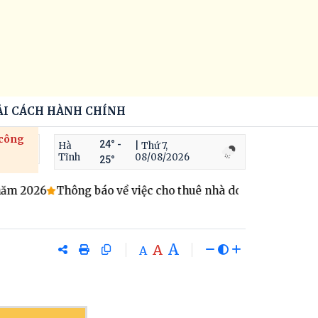
ẢI CÁCH HÀNH CHÍNH
 công
24° -
Hà
| Thứ 7,
Tĩnh
08/08/2026
25°
m 2026
Thông báo về việc cho thuê nhà do Trung tâm Dịch v
A
A
A