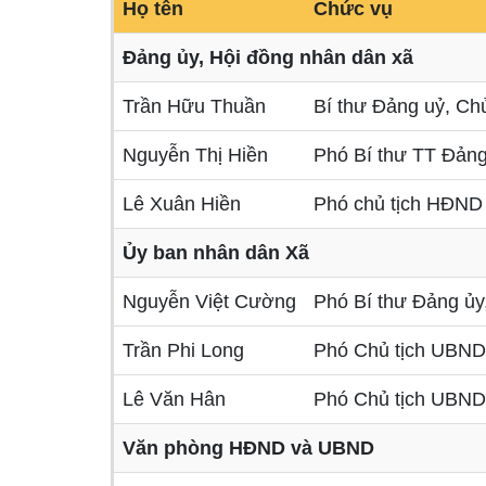
Họ tên
Chức vụ
Đảng ủy, Hội đồng nhân dân xã
Trần Hữu Thuần
Bí thư Đảng uỷ, C
Nguyễn Thị Hiền
Phó Bí thư TT Đản
Lê Xuân Hiền
Phó chủ tịch HĐN
Ủy ban nhân dân Xã
Nguyễn Việt Cường
Phó Bí thư Đảng ủ
Trần Phi Long
Phó Chủ tịch UBN
Lê Văn Hân
Phó Chủ tịch UBN
Văn phòng HĐND và UBND