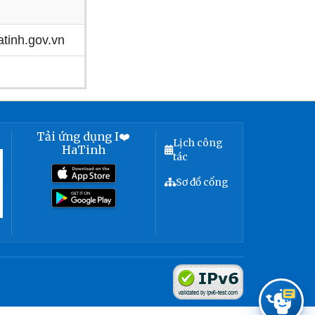
tinh.gov.vn
Tải ứng dụng I❤️
Lịch công
HaTinh
tác
Sơ đồ cổng