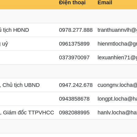
Điện thoại
Email
hủ tịch HĐND
0978.277.888
tranthuannvlh@
g uỷ
0961375899
hienmtlocha@g
D
0373970097
lexuanhien71@
y, Chủ tịch UBND
0947.242.678
cuongnv.locha@
D
0943858678
longpt.locha@ha
D, Giám đốc TTPVHCC
0982088995
hanlv.locha@hat