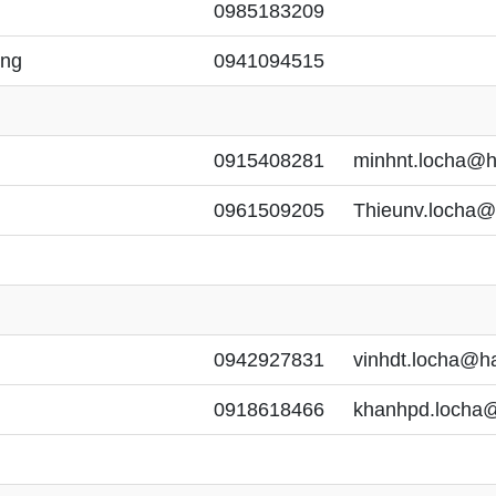
0985183209
òng
0941094515
0915408281
minhnt.locha@h
0961509205
Thieunv.locha@
0942927831
vinhdt.locha@ha
0918618466
khanhpd.locha@