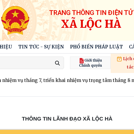
TRANG THÔNG TIN ĐIỆN TỬ
XÃ LỘC HÀ
THIỆU
TIN TỨC - SỰ KIỆN
PHỔ BIẾN PHÁP LUẬT
C
Lịch
Giới thiệu
Chính quyền
tác
hiệm vụ tháng 7, triển khai nhiệm vụ trọng tâm tháng 8 nă
THÔNG TIN LÃNH ĐẠO XÃ LỘC HÀ