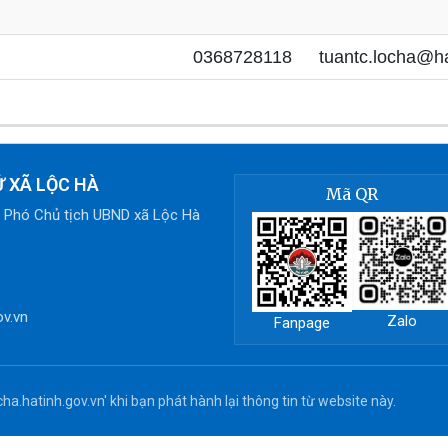
0368728118
tuantc.locha@ha
 XÃ LỘC HÀ
Mã QR
, Phó Chủ tịch UBND xã Lộc Hà
ov.vn
Zalo
Fanpage
ha.hatinh.gov.vn' khi bạn phát hành lại thông tin từ website này.