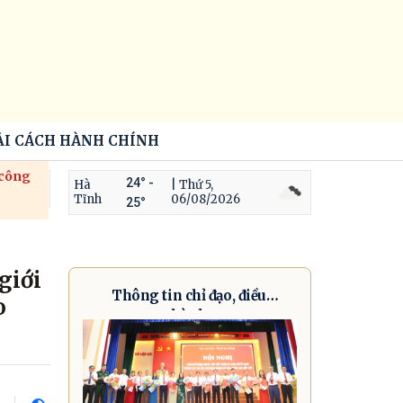
ẢI CÁCH HÀNH CHÍNH
 công
24° -
Hà
| Thứ 5,
Tĩnh
06/08/2026
25°
giới
Thông tin chỉ đạo, điều
o
hành