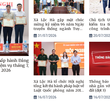
Xã Lộc Hà gặp mặt chúc
Chủ tịch 
mừng kỷ niệm 96 năm Ngày
kiểm tra t
truyền thống ngành Tuyên
công trìn
giáo của Đảng
đường Phú 
31/07/2026
20/07/202
cảng cá Th
chấp hành Đảng
ệm vụ tháng 7,
m 2026
Xã Lộc Hà tổ chức Hội nghị
Thông báo 
tổng kết thi hành pháp luật về
nhà gắn vớ
Luật Quốc phòng năm 2018,
đất (đợt 3)
Luật Dân quân tự vệ năm
16/07/2026
16/07/202
2019 và Luật Giáo dục quốc
phòng và an ninh năm 2013