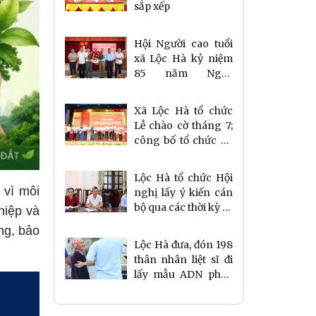
sắp xếp
Hội Người cao tuổi
xã Lộc Hà kỷ niệm
85 năm Ngày
truyền thống Người
cao tuổi Việt Nam và
Xã Lộc Hà tổ chức
sơ kết công tác Hội
Lễ chào cờ tháng 7;
6 tháng đầu năm
công bố tổ chức bộ
2026
máy 11 thôn mới sau
sắp xếp và tham dự
Lộc Hà tổ chức Hội
Hội nghị toàn quốc
 vì môi
nghị lấy ý kiến cán
sơ kết mô hình
bộ qua các thời kỳ về
hiệp và
chính quyền 3 cấp
phương án sắp xếp
ng, bảo
thôn và đặt tên thôn
Lộc Hà đưa, đón 198
mới
thân nhân liệt sĩ đi
lấy mẫu ADN phục
vụ xác định danh
tính liệt sĩ