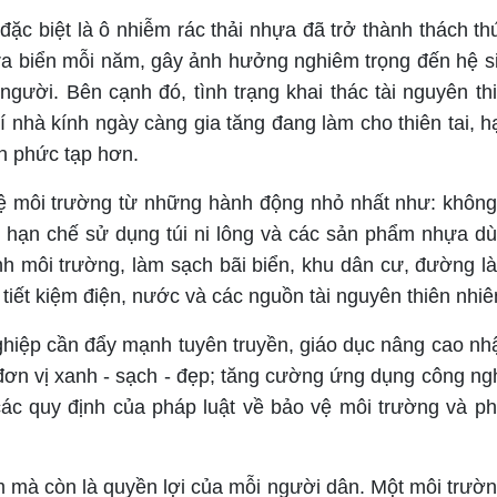
c biệt là ô nhiễm rác thải nhựa đã trở thành thách th
 ra biển mỗi năm, gây ảnh hưởng nghiêm trọng đến hệ si
người. Bên cạnh đó, tình trạng khai thác tài nguyên th
hí nhà kính ngày càng gia tăng đang làm cho thiên tai, h
n phức tạp hơn.
ệ môi trường từ những hành động nhỏ nhất như: không
n; hạn chế sử dụng túi ni lông và các sản phẩm nhựa d
inh môi trường, làm sạch bãi biển, khu dân cư, đường l
iết kiệm điện, nước và các nguồn tài nguyên thiên nhiê
ghiệp cần đẩy mạnh tuyên truyền, giáo dục nâng cao nh
đơn vị xanh - sạch - đẹp; tăng cường ứng dụng công ng
các quy định của pháp luật về bảo vệ môi trường và phá
m mà còn là quyền lợi của mỗi người dân. Một môi trườn