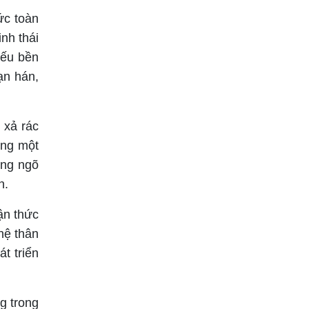
ức toàn
nh thái
iếu bền
ạn hán,
 xả rác
ùng một
àng ngõ
n.
ận thức
hệ thân
t triển
g trong