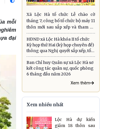
Xã Lộc Hà tổ chức Lễ chào cờ
tháng 7; công bố tổ chức bộ máy 11
của mỗi
thôn mới sau sắp xếp và tham dự
nghiêm
Hội nghị toàn quốc sơ kết mô hình
hựa đại
HĐND xã Lộc Hà khóa II tổ chức
chính quyền 3 cấp
Kỳ họp thứ Hai (kỳ họp chuyên đề)
thông qua Nghị quyết sắp xếp, tổ
chức lại các thôn
Ban Chỉ huy Quân sự xã Lộc Hà sơ
kết công tác quân sự, quốc phòng
6 tháng đầu năm 2026
Xem thêm
Xem nhiều nhất
Lộc Hà dự kiến
giảm 18 thôn sau