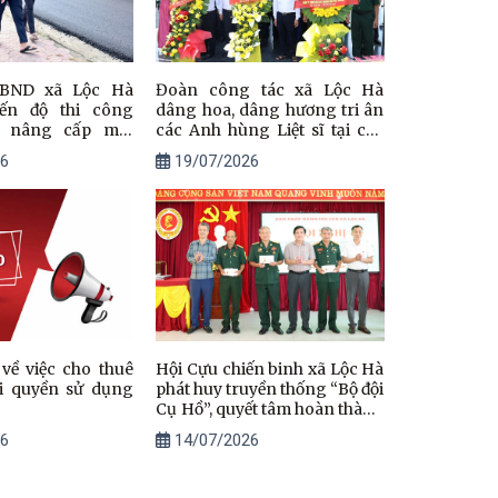
UBND xã Lộc Hà
Đoàn công tác xã Lộc Hà
iến độ thi công
dâng hoa, dâng hương tri ân
h nâng cấp mặt
các Anh hùng Liệt sĩ tại các
Mậu - Âu thuyền
“địa chỉ đỏ” trên địa bàn tỉnh
6
19/07/2026
ạch Kim
Quảng Trị
về việc cho thuê
Hội Cựu chiến binh xã Lộc Hà
i quyền sử dụng
phát huy truyền thống “Bộ đội
Cụ Hồ”, quyết tâm hoàn thành
nhiệm vụ năm 2026
6
14/07/2026