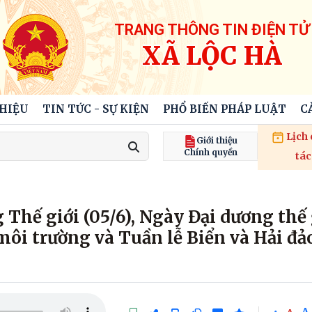
TRANG THÔNG TIN ĐIỆN TỬ
XÃ LỘC HÀ
THIỆU
TIN TỨC - SỰ KIỆN
PHỔ BIẾN PHÁP LUẬT
C
Lịch
Giới thiệu
Chính quyền
tác
hế giới (05/6), Ngày Đại dương thế 
môi trường và Tuần lễ Biển và Hải đả