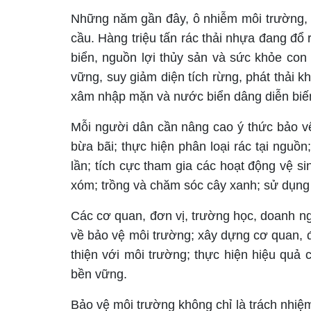
Những năm gần đây, ô nhiễm môi trường, đặ
cầu. Hàng triệu tấn rác thải nhựa đang đổ
biển, nguồn lợi thủy sản và sức khỏe con 
vững, suy giảm diện tích rừng, phát thải k
xâm nhập mặn và nước biển dâng diễn biế
Mỗi người dân cần nâng cao ý thức bảo v
bừa bãi; thực hiện phân loại rác tại nguồ
lần; tích cực tham gia các hoạt động vệ s
xóm; trồng và chăm sóc cây xanh; sử dụng t
Các cơ quan, đơn vị, trường học, doanh n
về bảo vệ môi trường; xây dựng cơ quan, 
thiện với môi trường; thực hiện hiệu quả 
bền vững.
Bảo vệ môi trường không chỉ là trách nhiệ