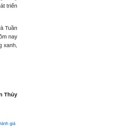
t triển
và Tuần
hôm nay
g xanh,
n Thủy
Đánh giá