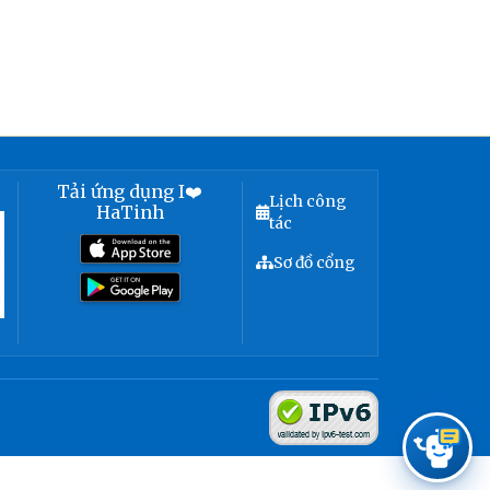
Tải ứng dụng I❤️
Lịch công
HaTinh
tác
Sơ đồ cổng