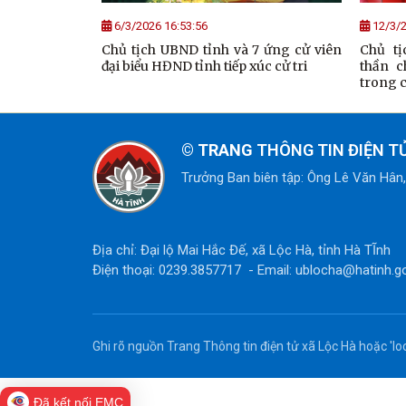
6/3/2026 16:53:56
12/3/2
Chủ tịch UBND tỉnh và 7 ứng cử viên
Chủ tị
đại biểu HĐND tỉnh tiếp xúc cử tri
thần c
trong 
© TRANG
THÔNG TIN ĐIỆN TỬ
Trưởng Ban biên tập: Ông Lê Văn Hân
Địa chỉ: Đại lộ Mai Hắc Đế, xã Lộc Hà, tỉnh Hà TĨnh
Điện thoại: 0239.3857717 - Email: ublocha@hatinh.g
Ghi rõ nguồn Trang Thông tin điện tử xã Lộc Hà hoặc 'loc
Đã kết nối EMC