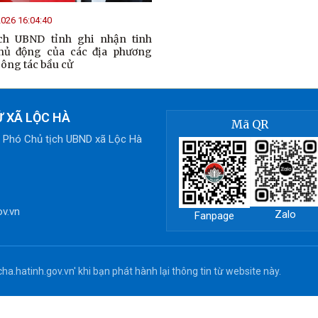
026 16:04:40
ch UBND tỉnh ghi nhận tinh
hủ động của các địa phương
công tác bầu cử
 XÃ LỘC HÀ
Mã QR
, Phó Chủ tịch UBND xã Lộc Hà
ov.vn
Zalo
Fanpage
ha.hatinh.gov.vn' khi bạn phát hành lại thông tin từ website này.