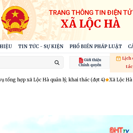
TRANG THÔNG TIN ĐIỆN TỬ
XÃ LỘC HÀ
THIỆU
TIN TỨC - SỰ KIỆN
PHỔ BIẾN PHÁP LUẬT
C
Lịch
Giới thiệu
Chính quyền
tác
 hợp xã Lộc Hà quản lý, khai thác (đợt 4)
Xã Lộc Hà gặp 