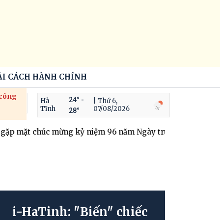
ẢI CÁCH HÀNH CHÍNH
 công
24° -
Hà
| Thứ 6,
Tĩnh
07/08/2026
28°
mặt chúc mừng kỷ niệm 96 năm Ngày truyền thống ngành T
i-HaTinh: "Biến" chiếc