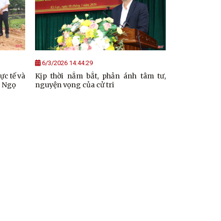
6/3/2026 14:44:29
ực tế và
Kịp thời nắm bắt, phản ánh tâm tư,
h Ngọ
nguyện vọng của cử tri