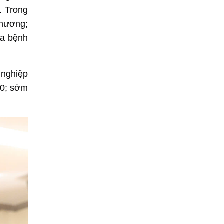
. Trong
phương;
ữa bệnh
 nghiệp
30; sớm