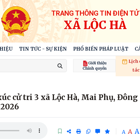
TRANG THÔNG TIN ĐIỆN TỬ
XÃ LỘC HÀ
THIỆU
TIN TỨC - SỰ KIỆN
PHỔ BIẾN PHÁP LUẬT
C
Lịch
Giới thiệu
Chính quyền
tác
úc cử tri 3 xã Lộc Hà, Mai Phụ, Đông
 2026
A
A
A