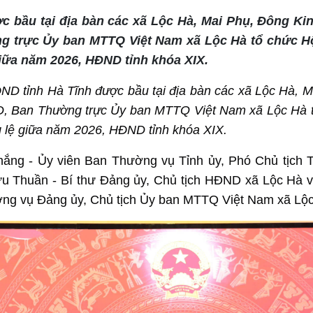
c bầu tại địa bàn các xã Lộc Hà, Mai Phụ, Đông Ki
 trực Ủy ban MTTQ Việt Nam xã Lộc Hà tổ chức Hộ
giữa năm 2026, HĐND tỉnh khóa XIX.
ND tỉnh Hà Tĩnh được bầu tại địa bàn các xã Lộc Hà, M
D, Ban Thường trực Ủy ban MTTQ Việt Nam xã Lộc Hà 
ng lệ giữa năm 2026, HĐND tỉnh khóa XIX.
Thắng - Ủy viên Ban Thường vụ Tỉnh ủy, Phó Chủ tịch
ữu Thuần - Bí thư Đảng ủy, Chủ tịch HĐND xã Lộc Hà 
ng vụ Đảng ủy, Chủ tịch Ủy ban MTTQ Việt Nam xã Lộc