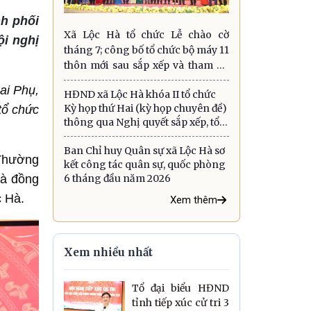
nh phối
Xã Lộc Hà tổ chức Lễ chào cờ
i nghị
tháng 7; công bố tổ chức bộ máy 11
thôn mới sau sắp xếp và tham dự
Hội nghị toàn quốc sơ kết mô hình
ai Phụ,
HĐND xã Lộc Hà khóa II tổ chức
chính quyền 3 cấp
Kỳ họp thứ Hai (kỳ họp chuyên đề)
tổ chức
thông qua Nghị quyết sắp xếp, tổ
chức lại các thôn
Ban Chỉ huy Quân sự xã Lộc Hà sơ
 Thường
kết công tác quân sự, quốc phòng
và đồng
6 tháng đầu năm 2026
 Hà.
Xem thêm
Xem nhiều nhất
Tổ đại biểu HĐND
tỉnh tiếp xúc cử tri 3