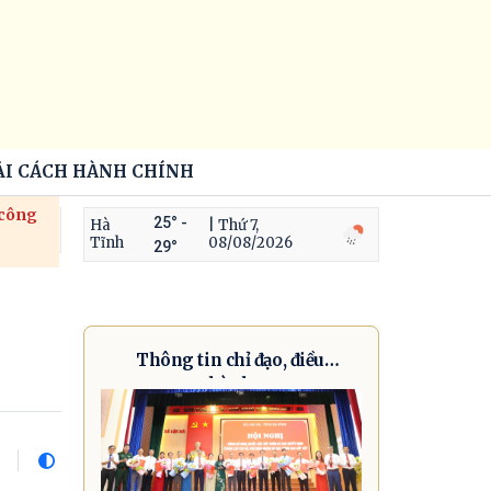
ẢI CÁCH HÀNH CHÍNH
 công
25° -
Hà
| Thứ 7,
Tĩnh
08/08/2026
29°
Thông tin chỉ đạo, điều
hành