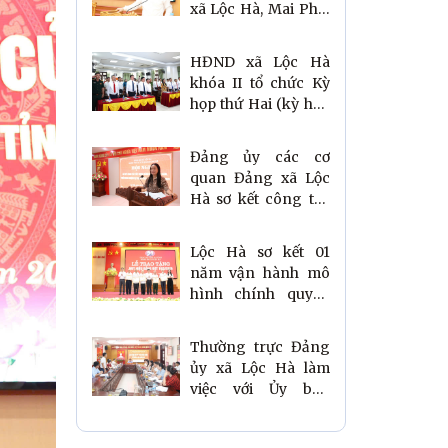
xã Lộc Hà, Mai Phụ,
Đông Kinh trước kỳ
họp giữa năm 2026
HĐND xã Lộc Hà
khóa II tổ chức Kỳ
họp thứ Hai (kỳ họp
chuyên đề) thông
qua Nghị quyết sắp
Đảng ủy các cơ
xếp, tổ chức lại các
quan Đảng xã Lộc
thôn
Hà sơ kết công tác
xây dựng Đảng và
hệ thống chính trị 6
Lộc Hà sơ kết 01
tháng đầu năm
năm vận hành mô
2026
hình chính quyền
địa phương 02 cấp
Thường trực Đảng
ủy xã Lộc Hà làm
việc với Ủy ban
MTTQ các tổ chức
đoàn thể