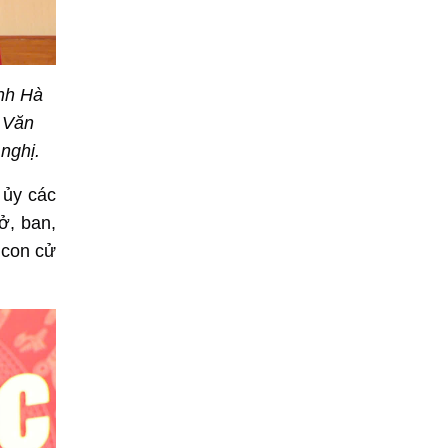
nh Hà
 Văn
nghị.
 ủy các
ở, ban,
 con cử