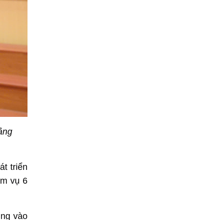
ảng
t triển
ệm vụ 6
rung vào