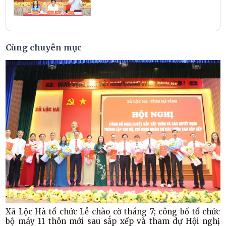
chính quyền với cán bộ, hội
viên phụ nữ; triển khai hỗ
trợ người dân cài đặt ứng
dụng công dân số i-HaTinh
Cùng chuyên mục
và các dịch vụ số năm 2026
Xã Lộc Hà tổ chức Lễ chào cờ tháng 7; công bố tổ chức
bộ máy 11 thôn mới sau sắp xếp và tham dự Hội nghị