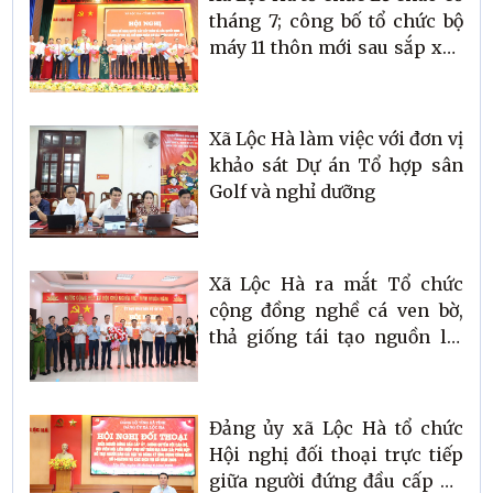
tháng 7; công bố tổ chức bộ
máy 11 thôn mới sau sắp xếp
và tham dự Hội nghị toàn
quốc sơ kết mô hình chính
quyền 3 cấp
Xã Lộc Hà làm việc với đơn vị
khảo sát Dự án Tổ hợp sân
Golf và nghỉ dưỡng
Xã Lộc Hà ra mắt Tổ chức
cộng đồng nghề cá ven bờ,
thả giống tái tạo nguồn lợi
thủy sản
Đảng ủy xã Lộc Hà tổ chức
Hội nghị đối thoại trực tiếp
giữa người đứng đầu cấp ủy,