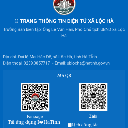
© TRANG
THÔNG TIN ĐIỆN TỬ XÃ LỘC HÀ
Trưởng Ban biên tập: Ông Lê Văn Hân, Phó Chủ tịch UBND xã Lộc
Hà
Địa chỉ: Đại lộ Mai Hắc Đế, xã Lộc Hà, tỉnh Hà TĨnh
Điện thoại: 0239.3857717 - Email: ublocha@hatinh.gov.vn
Mã QR
Zalo
Fanpage
Tải ứng dụng I❤️HaTinh
Lịch công tác