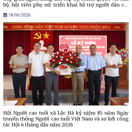
bộ, hội viên phụ nữ; triển khai hỗ trợ người dân cài
đặt ứng dụng công dân số i-HaTinh và các dịch vụ số
18/06/2026
năm 2026
Hội Người cao tuổi xã Lộc Hà kỷ niệm 85 năm Ngày
truyền thống Người cao tuổi Việt Nam và sơ kết công
tác Hội 6 tháng đầu năm 2026