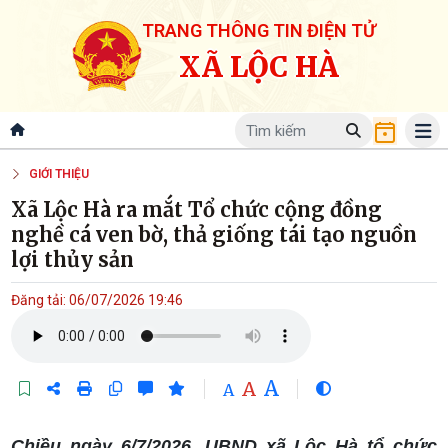
TRANG THÔNG TIN ĐIỆN TỬ
XÃ LỘC HÀ
GIỚI THIỆU
Xã Lộc Hà ra mắt Tổ chức cộng đồng
nghề cá ven bờ, thả giống tái tạo nguồn
lợi thủy sản
Đăng tải: 06/07/2026 19:46
A
A
A
Chiều ngày 6/7/2026, UBND xã Lộc Hà tổ chức