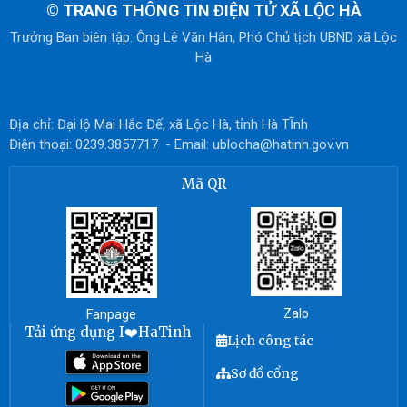
© TRANG
THÔNG TIN ĐIỆN TỬ XÃ LỘC HÀ
Trưởng Ban biên tập: Ông Lê Văn Hân, Phó Chủ tịch UBND xã Lộc
Hà
Địa chỉ: Đại lộ Mai Hắc Đế, xã Lộc Hà, tỉnh Hà TĨnh
Điện thoại: 0239.3857717 - Email: ublocha@hatinh.gov.vn
Mã QR
Zalo
Fanpage
Tải ứng dụng I❤️HaTinh
Lịch công tác
Sơ đồ cổng