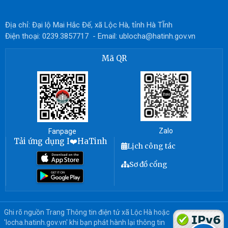
Địa chỉ: Đại lộ Mai Hắc Đế, xã Lộc Hà, tỉnh Hà TĨnh
Điện thoại: 0239.3857717 - Email: ublocha@hatinh.gov.vn
Mã QR
Zalo
Fanpage
Tải ứng dụng I❤️HaTinh
Lịch công tác
Sơ đồ cổng
Ghi rõ nguồn Trang Thông tin điện tử xã Lộc Hà hoặc
'locha.hatinh.gov.vn' khi bạn phát hành lại thông tin