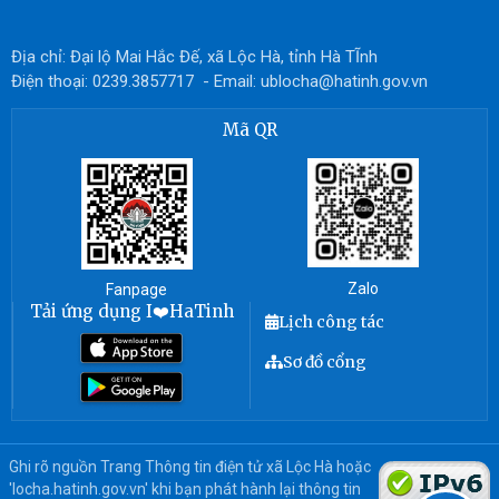
Địa chỉ: Đại lộ Mai Hắc Đế, xã Lộc Hà, tỉnh Hà TĨnh
Điện thoại: 0239.3857717 - Email: ublocha@hatinh.gov.vn
Mã QR
Zalo
Fanpage
Tải ứng dụng I❤️HaTinh
Lịch công tác
Sơ đồ cổng
Ghi rõ nguồn Trang Thông tin điện tử xã Lộc Hà hoặc
'locha.hatinh.gov.vn' khi bạn phát hành lại thông tin