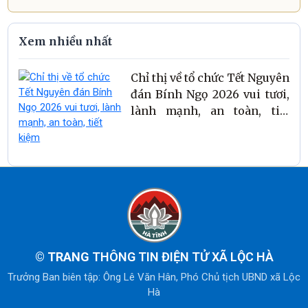
Xem nhiều nhất
Chỉ thị về tổ chức Tết Nguyên
đán Bính Ngọ 2026 vui tươi,
lành mạnh, an toàn, tiết
kiệm
© TRANG
THÔNG TIN ĐIỆN TỬ XÃ LỘC HÀ
Trưởng Ban biên tập: Ông Lê Văn Hân, Phó Chủ tịch UBND xã Lộc
Hà