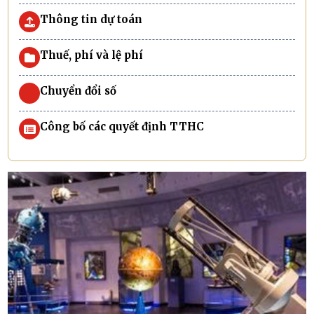
Thông tin dự toán
Thuế, phí và lệ phí
Chuyển đổi số
Công bố các quyết định TTHC